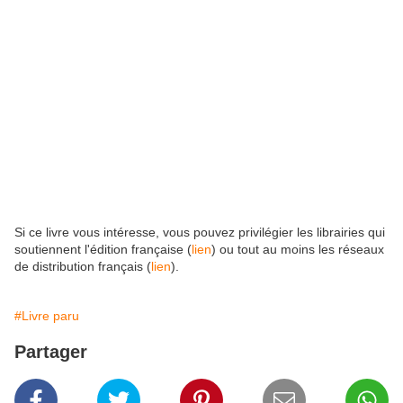
ainsi que les conciliations qui ne satisfont personne. Les
garanties préalables solides et vérifiées grâce à des
regards croisés sont la vraie manière de prévenir les
différends. Merci aux éditions du Puits fleuri pour avoir
permis de le dire, ce qui offre un outil aux syndics qui
veulent devenir des tiers de confiance et aux
copropriétaires qui sont prêts à les rétribuer décemment
pour cela.
Si ce livre vous intéresse, vous pouvez privilégier les librairies qui
soutiennent l'édition française (
lien
) ou tout au moins les réseaux
de distribution français (
lien
).
#Livre paru
Partager