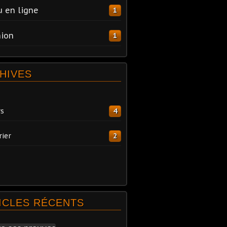
 en ligne
1
ion
1
HIVES
s
4
rier
2
ICLES RÉCENTS