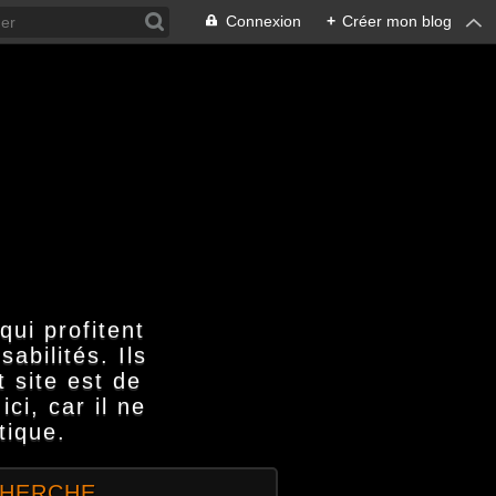
Connexion
+
Créer mon blog
qui profitent
bilités. Ils
 site est de
ci, car il ne
tique.
HERCHE