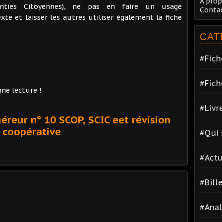
A prop
anties Citoyennes), ne pas en faire un usage
Conta
xte et laisser les autres utiliser également la fiche
CAT
#Fich
#Fich
nne lecture !
#Livr
uéreur n° 10 SCOP, SCIC eet révision
coopérative
#Qui
#Actu
#Bill
#Anal