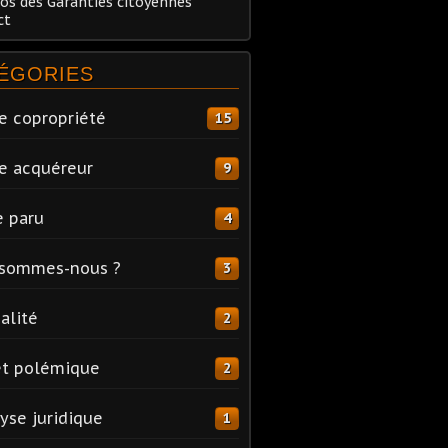
os des Garanties citoyennes
ct
ÉGORIES
e copropriété
15
e acquéreur
9
e paru
4
 sommes-nous ?
3
alité
2
et polémique
2
yse juridique
1